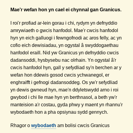
Mae'r wefan hon yn cael ei chynnal gan Granicus.
I roi'r profiad ar-lein gorau i chi, rydym yn defnyddio
amrywiaeth o gwcis hanfodol. Mae'r cwcis hanfodol
hyn yn eich galluogi i fewngofnodi ac aros felly, ac yn
cofio eich dewisiadau, yn ogystal â swyddogaethau
hanfodol eraill. Nid yw Granicus yn defnyddio cwcis
dadansoddi, hysbysebu nac olrhain. Yn ogystal â'r
cwcis hanfodol hyn, gall y sefydliad sy'n berchen ar y
wefan hon ddewis gosod cwcis ychwanegol, er
enghraifft i gefnogi dadansoddeg. Os yw'r sefydliad
yn dewis gwneud hyn, mae'n ddyletswydd arno i roi
gwybod i chi lle mae hyn yn berthnasol, a beth yw'r
manteision a'r costau, gyda phwy y maent yn rhannu'r
wybodaeth hon a pha opsiynau sydd gennych.
Rhagor o
wybodaeth
am bolisi cwcis Granicus