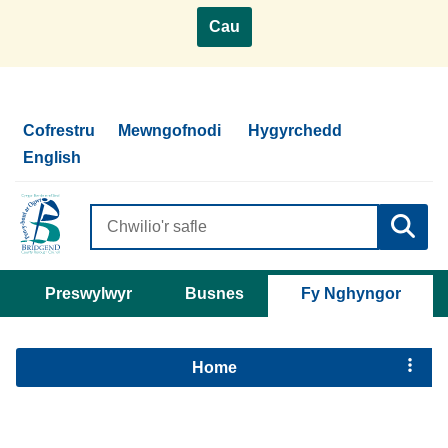
Cau
Cofrestru
Mewngofnodi
Hygyrchedd
English
Search
criteria
Preswylwyr
Busnes
Fy Nghyngor
Home