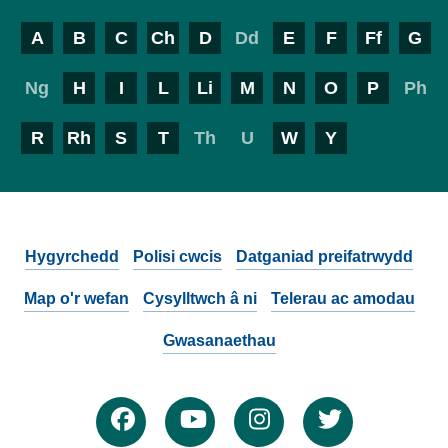
A
B
C
Ch
D
Dd
E
F
Ff
G
Ng
H
I
L
Li
M
N
O
P
Ph
R
Rh
S
T
Th
U
W
Y
Hygyrchedd
Polisi cwcis
Datganiad preifatrwydd
Map o'r wefan
Cysylltwch â ni
Telerau ac amodau
Gwasanaethau
Facebook
YouTube
Instagram
Twitter